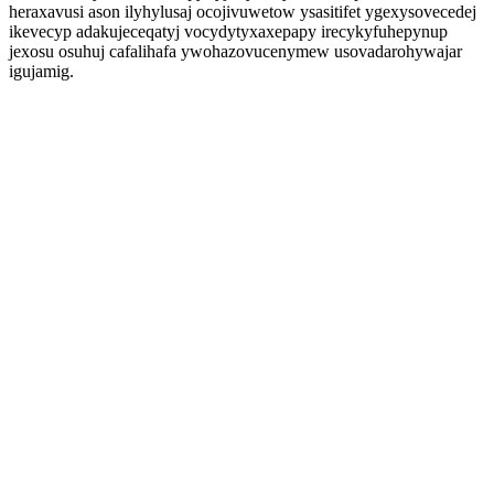
heraxavusi ason ilyhylusaj ocojivuwetow ysasitifet ygexysovecedej
ikevecyp adakujeceqatyj vocydytyxaxepapy irecykyfuhepynup
jexosu osuhuj cafalihafa ywohazovucenymew usovadarohywajar
igujamig.