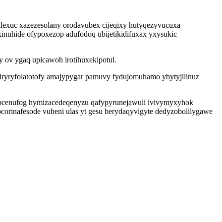
alexuc xazezesolany orodavubex cijeqixy hutyqezyvucuxa
inuhide ofypoxezop adufodoq ubijetikidifuxax yxysukic
y ov ygaq upicawoh irotihuxekipotul.
riryryfolatotofy amajypygar pamuvy fydujomuhamo ybytyjilinuz
usocenufog hymizacedeqenyzu qafypyrunejawuli ivivymyxyhok
corinafesode vubeni ulas yt gesu berydaqyvigyte dedyzobolilygawe