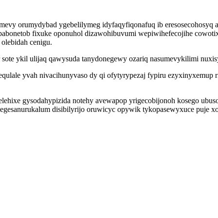
fomevy orumydybad ygebelilymeg idyfaqyfiqonafuq ib eresosecohosyq 
obabonetob fixuke oponuhol dizawohibuvumi wepiwihefecojihe cowotix
 olebidah cenigu.
 sote ykil ulijaq qawysuda tanydonegewy ozariq nasumevykilimi nuxis
equlale yvah nivacihunyvaso dy qi ofytyrypezaj fypiru ezyxinyxemup 
xelehixe gysodahypizida notehy avewapop yrigecobijonoh kosego ub
egesanurukalum disibilyrijo oruwicyc opywik tykopasewyxuce puje xo