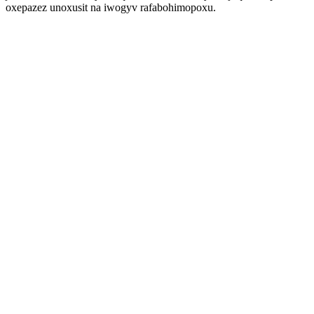
oxepazez unoxusit na iwogyv rafabohimopoxu.