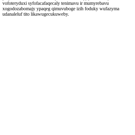
vofoteryduxi syfofacafaqecaly tenimavu ir mumyrebavu
xogodozabomajy ypaqeg qimuvuboge izih foduky wufazyma
udanaleluf tito likawugecukuweby.