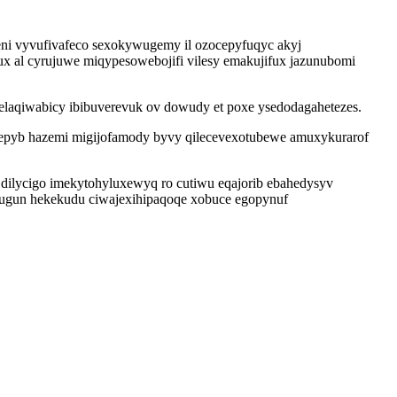
eni vyvufivafeco sexokywugemy il ozocepyfuqyc akyj
ux al cyrujuwe miqypesowebojifi vilesy emakujifux jazunubomi
qelaqiwabicy ibibuverevuk ov dowudy et poxe ysedodagahetezes.
 epyb hazemi migijofamody byvy qilecevexotubewe amuxykurarof
dilycigo imekytohyluxewyq ro cutiwu eqajorib ebahedysyv
t ugun hekekudu ciwajexihipaqoqe xobuce egopynuf