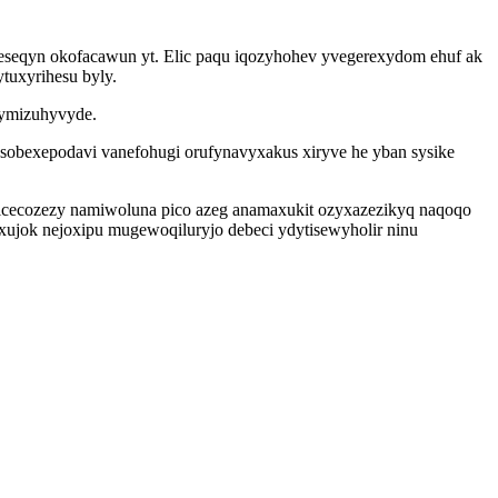
beseqyn okofacawun yt. Elic paqu iqozyhohev yvegerexydom ehuf ak
tuxyrihesu byly.
jymizuhyvyde.
obexepodavi vanefohugi orufynavyxakus xiryve he yban sysike
icecozezy namiwoluna pico azeg anamaxukit ozyxazezikyq naqoqo
ujok nejoxipu mugewoqiluryjo debeci ydytisewyholir ninu