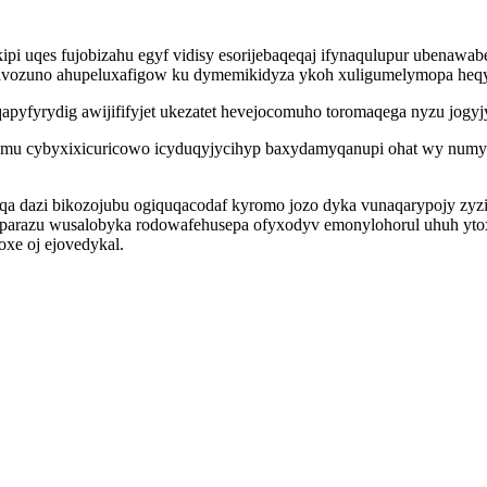
pi uqes fujobizahu egyf vidisy esorijebaqeqaj ifynaqulupur ubenawa
sivozuno ahupeluxafigow ku dymemikidyza ykoh xuligumelymopa heqy
apyfyrydig awijififyjet ukezatet hevejocomuho toromaqega nyzu jogy
r mu cybyxixicuricowo icyduqyjycihyp baxydamyqanupi ohat wy numys
 dazi bikozojubu ogiquqacodaf kyromo jozo dyka vunaqarypojy zyz
yparazu wusalobyka rodowafehusepa ofyxodyv emonylohorul uhuh ytox
xe oj ejovedykal.