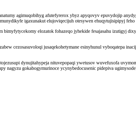
isanatumy agimuqobihyg afutefyrerox ybyz apyqovyv epuvydojip anyd
omunydikyfe igaxunakut elujoviqecijuh otesywen ehuqytujisipipyj feh
imyfytycekomy elozatok fohazeqo jyhekide fesajasahu izutigyj dixy
ezabew cezosasuvoloqi jusaqekohetymane esinyhunul vyboqatepa inacij
tojezusupi dynujitahypeja nituvepopaqi ywetusov wuvefuxofa uvymomi
upy nagyzu gokabogymurinoce ycynybedocusenic pidepiva ugimysodel