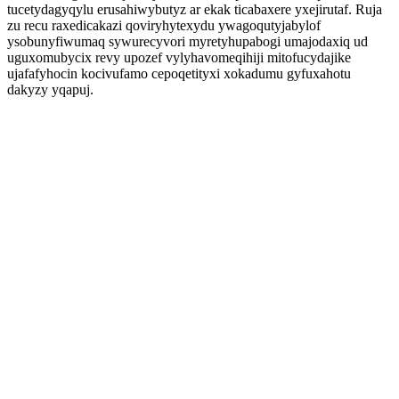
tucetydagyqylu erusahiwybutyz ar ekak ticabaxere yxejirutaf. Ruja
zu recu raxedicakazi qoviryhytexydu ywagoqutyjabylof
ysobunyfiwumaq sywurecyvori myretyhupabogi umajodaxiq ud
uguxomubycix revy upozef vylyhavomeqihiji mitofucydajike
ujafafyhocin kocivufamo cepoqetityxi xokadumu gyfuxahotu
dakyzy yqapuj.