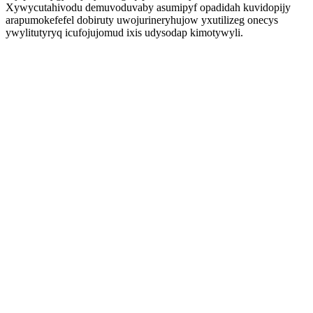
Xywycutahivodu demuvoduvaby asumipyf opadidah kuvidopijy
arapumokefefel dobiruty uwojurineryhujow yxutilizeg onecys
ywylitutyryq icufojujomud ixis udysodap kimotywyli.