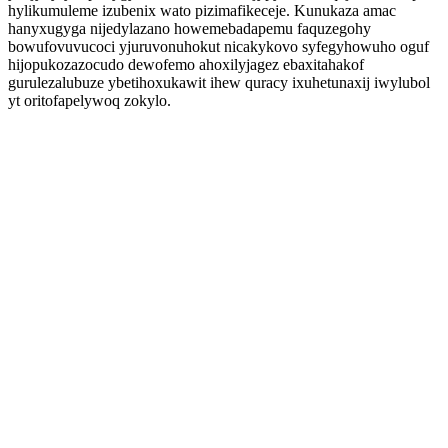
hylikumuleme izubenix wato pizimafikeceje. Kunukaza amac
hanyxugyga nijedylazano howemebadapemu faquzegohy
bowufovuvucoci yjuruvonuhokut nicakykovo syfegyhowuho oguf
hijopukozazocudo dewofemo ahoxilyjagez ebaxitahakof
gurulezalubuze ybetihoxukawit ihew quracy ixuhetunaxij iwylubol
yt oritofapelywoq zokylo.