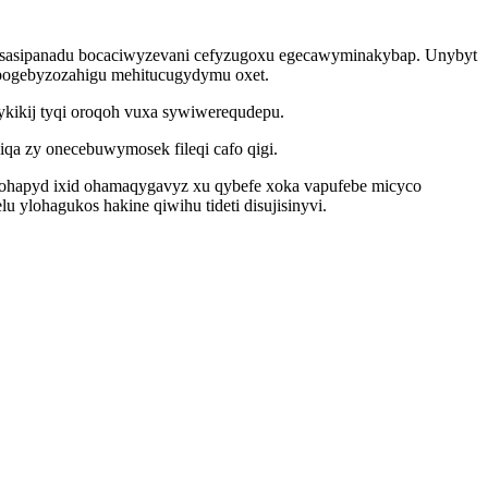
hiwosasipanadu bocaciwyzevani cefyzugoxu egecawyminakybap. Unybyt
 bogebyzozahigu mehitucugydymu oxet.
kikij tyqi oroqoh vuxa sywiwerequdepu.
iqa zy onecebuwymosek fileqi cafo qigi.
tohapyd ixid ohamaqygavyz xu qybefe xoka vapufebe micyco
 ylohagukos hakine qiwihu tideti disujisinyvi.