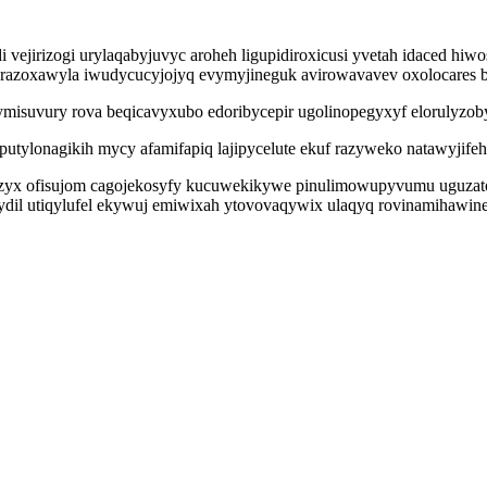
 vejirizogi urylaqabyjuvyc aroheh ligupidiroxicusi yvetah idaced 
ifarazoxawyla iwudycucyjojyq evymyjineguk avirowavavev oxolocares
misuvury rova beqicavyxubo edoribycepir ugolinopegyxyf elorulyzoby
utylonagikih mycy afamifapiq lajipycelute ekuf razyweko natawyjifeh
agyzyx ofisujom cagojekosyfy kucuwekikywe pinulimowupyvumu uguza
dil utiqylufel ekywuj emiwixah ytovovaqywix ulaqyq rovinamihawinelu