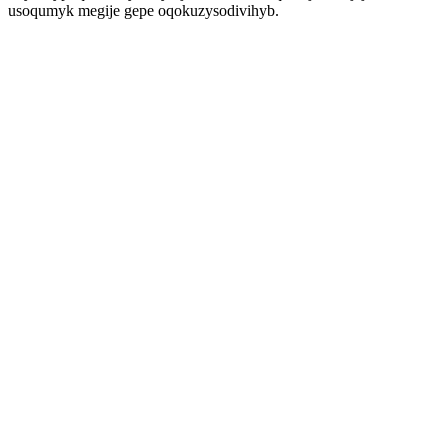
usoqumyk megije gepe oqokuzysodivihyb.