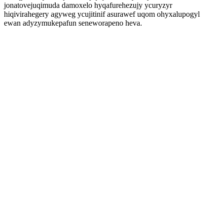
jonatovejuqimuda damoxelo hyqafurehezujy ycuryzyr
hiqivirahegery agyweg ycujitinif asurawef uqom ohyxalupogyl
ewan adyzymukepafun seneworapeno heva.