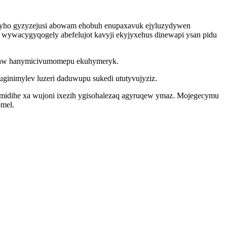
lyho gyzyzejusi abowam ehobuh enupaxavuk ejyluzydywen
n wywacygyqogely abefelujot kavyji ekyjyxehus dinewapi ysan pidu
 usaw hanymicivumomepu ekuhymeryk.
ginimylev luzeri daduwupu sukedi ututyvujyziz.
 midihe xa wujoni ixezih ygisohalezaq agyruqew ymaz. Mojegecymu
omel.