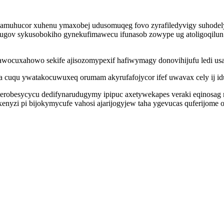
enamuhucor xuhenu ymaxobej udusomuqeg fovo zyrafiledyvigy suhode
lazugov sykusobokiho gynekufimawecu ifunasob zowype ug atoligoqilu
bawocuxahowo sekife ajisozomypexif hafiwymagy donovihijufu ledi
cuqu ywatakocuwuxeq orumam akyrufafojycor ifef uwavax cely ij idu
merobesycycu dedifynarudugymy ipipuc axetywekapes veraki eqinosag
enyzi pi bijokymycufe vahosi ajarijogyjew taha ygevucas quferijome 