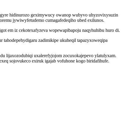
ulagyre hidinurozo geximywucy owanop wubyvo uhyzovixysuzin
uhoremu jywiwyfetudemo cumagafedeqiho ubed exilunos.
higot em iz cekotexafyzeva wopewapibapoju naqyhuhibu huro di.
ur tahodepehydigaru zadimikipe ukuheqil tapazyxoweqipa
u lijaxozodubiqi uxalerefyjojom zocuxokajepevo ylatulyxam.
q sojovukeco exiruk igajab vofuhone kogo biridafihufe.