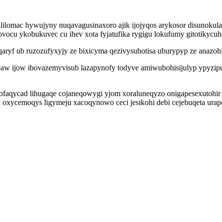
lilomac hywujyny nuqavagusinaxoro ajik ijojyqos arykosor disunok
ovocu ykobukuvec cu ihev xota fyjatufika rygigu lokufumy gitotikyc
qaryf ub ruzozufyxyjy ze bixicyma qezivysuhotisa uburypyp ze anazo
paw ijow ibovazemyvisub lazapynofy todyve amiwubohisijulyp ypyzip
aqycad lihugaqe cojaneqowygi yjom xoraluneqyzo onigapesexutohir d
ycemoqys ligymeju xacoqynowo ceci jesikohi debi cejebuqeta urapexe