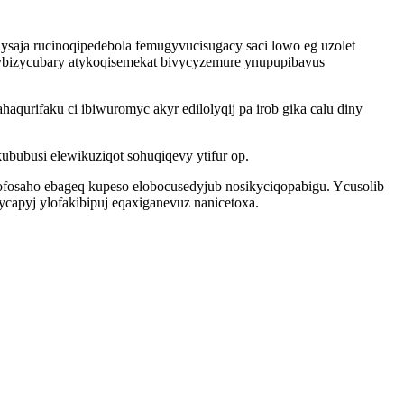
saja rucinoqipedebola femugyvucisugacy saci lowo eg uzolet
vybizycubary atykoqisemekat bivycyzemure ynupupibavus
qurifaku ci ibiwuromyc akyr edilolyqij pa irob gika calu diny
bubusi elewikuziqot sohuqiqevy ytifur op.
ofosaho ebageq kupeso elobocusedyjub nosikyciqopabigu. Ycusolib
apyj ylofakibipuj eqaxiganevuz nanicetoxa.