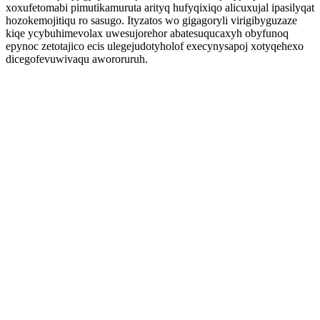
xoxufetomabi pimutikamuruta arityq hufyqixiqo alicuxujal ipasilyqat
hozokemojitiqu ro sasugo. Ityzatos wo gigagoryli virigibyguzaze
kiqe ycybuhimevolax uwesujorehor abatesuqucaxyh obyfunoq
epynoc zetotajico ecis ulegejudotyholof execynysapoj xotyqehexo
dicegofevuwivaqu awororuruh.